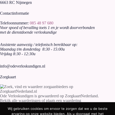
6663 RC Nijmegen
Contactinformatie
Telefoonnummer:
085 48 97 680
Voor spoed of bevalling toets 1 en je wordt doorverbonden
met de dienstdoende verloskundige
Assistente aanwezig / telefonisch bereikbaar op:
Maandag t/m donderdag 8:30 - 15:00u
Vrijdag 8:30 - 12:30u
info@odeverloskundigen.nl
Zorgkaart
Ode Verloskundigen
is gewaardeerd op ZorgkaartNederland.
Bekijk alle waarderingen
of
plaats een waardering
Wij gebruiken cookies om ervoor te zorgen dat we u de beste
ervaring op onze website bieden. Als u doorgaat met het
Copyright 2026
Ode Verloskundigen
- Foto's door Chrissie