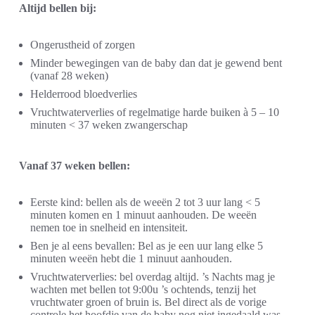
Altijd bellen bij:
Ongerustheid of zorgen
Minder bewegingen van de baby dan dat je gewend bent
(vanaf 28 weken)
Helderrood bloedverlies
Vruchtwaterverlies of regelmatige harde buiken à 5 – 10
minuten < 37 weken zwangerschap
Vanaf 37 weken bellen:
Eerste kind: bellen als de weeën 2 tot 3 uur lang < 5
minuten komen en 1 minuut aanhouden. De weeën
nemen toe in snelheid en intensiteit.
Ben je al eens bevallen: Bel as je een uur lang elke 5
minuten weeën hebt die 1 minuut aanhouden.
Vruchtwaterverlies: bel overdag altijd. ’s Nachts mag je
wachten met bellen tot 9:00u ’s ochtends, tenzij het
vruchtwater groen of bruin is. Bel direct als de vorige
controle het hoofdje van de baby nog niet ingedaald was.