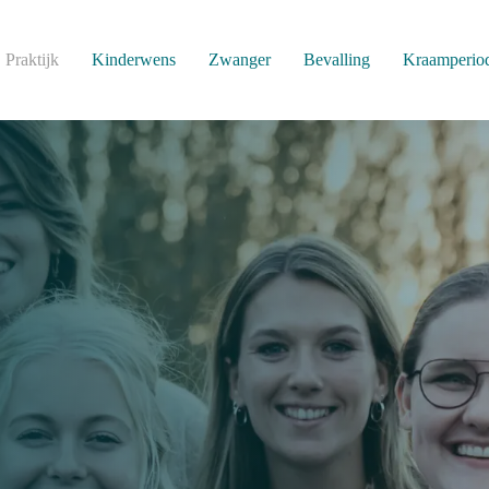
Praktijk
Kinderwens
Zwanger
Bevalling
Kraamperio