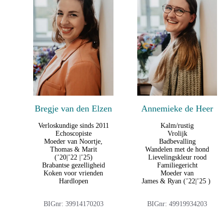
Bregje van den Elzen
Annemieke de Heer
Verloskundige sinds 2011
Kalm/rustig
Echoscopiste
Vrolijk
Moeder van Noortje,
Badbevalling
Thomas & Marit
Wandelen met de hond
(’20|’22 |’25)
Lievelingskleur rood
Brabantse gezelligheid
Familiegericht
Koken voor vrienden
Moeder van
Hardlopen
James & Ryan (’22|’25 )
BIGnr: 39914170203
BIGnr: 49919934203