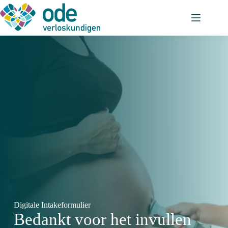
Ga
naar
de
inhoud
Digitale Intakeformulier
Bedankt voor het invullen